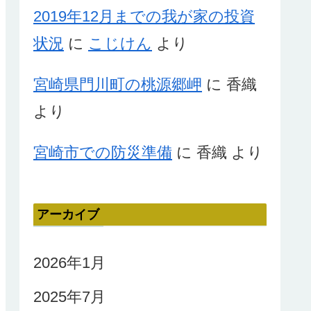
2019年12月までの我が家の投資
状況
に
こじけん
より
宮崎県門川町の桃源郷岬
に
香織
より
宮崎市での防災準備
に
香織
より
アーカイブ
2026年1月
2025年7月