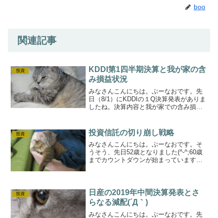
boo
関連記事
KDDI第1四半期決算と我が家の含
投資
み損益状況
みなさんこんにちは。ぶーなおです。先
日（8/1）にKDDIの１Q決算発表がありま
したね。決算内容と我が家での含み損益
状況です(^-^;KDDIは何度かこのブログで
も登場していますが、総合通信大手企業
ですよね。参入してくる楽天と提携もし
投資信託の切り崩し戦略
投資
ていま...
みなさんこんにちは。ぶーなおです。そ
うそう、先日52歳となりました(^-^;60歳
までカウントダウンが始まっています
（笑老後のお金いろいろ50歳からの投
資・・・おそいですよね・・・でも、少
しでも老後の足しにするためには遅すぎ
るってことはない...
日産の2019年中間決算発表とさ
投資
らなる減配(´Д｀)
みなさんこんにちは。ぶーなおです。先