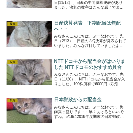
日(11/12）、日産の中間決算発表があり
ました。決算の数字はこんな感じでまあ
悪いっすね(^-^;項目単位：百万前年同期
比売上高5,003,0759.6％減経常利益
115,64265％減当期利益65,36...
日産決算発表 下期配当は無配
投資
へ・・
みなさんこんにちは。ぶーなおです。先
日（2/13）、日産の３Q決算が発表されて
いました。みんな注目していましたよ
ね・・まあ、予想はされていましたがな
かなかの悪さですよね・・・ついに下期
の配当は無配となっています(*_*)決算内
NTTドコモから配当金がはいりま
投資
容2019年3...
した NTTドコモのおすすめ具合
みなさんこんにちは。ぶーなおです。先
日（11/26）、NTTドコモから配当金が入
りました。100株所有で6000円（税引き
前）の配当金でした。うれしいです(^^♪
我が家では格安携帯を使用しています
が、通信会社としてNTTドコモとKDDIを
日本郵政からの配当金
投資
所...
みなさんこんにちは。ぶーなおです。梅
雨真っ盛りです・・早くあけるといいで
すね。5/18に2019年度期末の日本郵政か
ら配当金が入りました(^^♪しかしなが
ら、2020年度の中間配当は「無し」と残
念な状況です・・決算状況もふまえてま