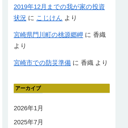
2019年12月までの我が家の投資
状況
に
こじけん
より
宮崎県門川町の桃源郷岬
に
香織
より
宮崎市での防災準備
に
香織
より
アーカイブ
2026年1月
2025年7月