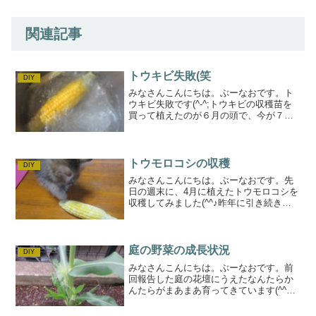
関連記事
トウキビ失敗(笑
DIY
みなさんこんにちは。ぶーなおです。ト
ウキビ失敗です(^-^;トウキビの収穫苗を
買って植えたのが６月の頭で、今が７月
の終わりなのでおよそ２か月後の状態で
す。１か月くらい前からうすうす失敗か
な~とはおもっていましたけど（笑全体は
こんな感じ奥側の...
トウモロコシの収穫
DIY
みなさんこんにちは。ぶーなおです。先
日の週末に、4月に植えたトウモロコシを
収穫してみました(^^♪昨年に引き続き、
うまくいかなかったです・・トウモロコ
シは、なかなか難しいですね(^-^;買って
きたトウモロコシ近くのホームセンター
で購入しまし...
庭の野菜の成長状況
DIY
みなさんこんにちは。ぶーなおです。前
回報告した庭の花壇にうえたなんたらか
んたらがまあまあ育ってきています(^^♪
もうすぐ収獲かなあ~ナスエリア苗を買っ
て植えたのは6/9のことなので、ちょうど