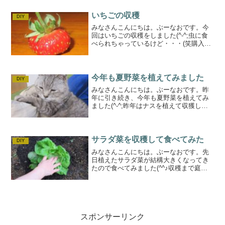
１か月たちました。・スペースを作っ
て・腐葉土と野菜...
いちごの収穫
DIY
みなさんこんにちは。ぶーなおです。今
回はいちごの収穫をしました(^-^;虫に食
べられちゃっているけど・・・(笑購入し
たいちごの苗購入した時期は今年にはい
ってから・・2月くらいだったかなあ。植
えた時はこんな感じでした。購入したい
ちごは「四季な...
今年も夏野菜を植えてみました
DIY
みなさんこんにちは。ぶーなおです。昨
年に引き続き、今年も夏野菜を植えてみ
ました(^-^;昨年はナスを植えて収獲して
食べたのですが、今年はすこし勉強して
植えています(^-^;昨年のナス昨年の収穫
は7月でした。。その時の記事昨年は ①
苗を買って...
サラダ菜を収穫して食べてみた
DIY
みなさんこんにちは。ぶーなおです。先
日植えたサラダ菜が結構大きくなってき
たので食べてみました(^^♪収穫まで庭に
植えてみた・・に書いた、サラダ菜（た
ぶん）みたいなのが結構大きくなりまし
た。ネットで栽培方法を調べるといろい
ろでてきますが・・・...
スポンサーリンク