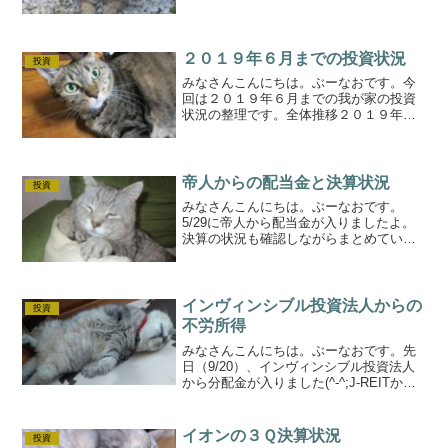
資にも大きく影響をあたえています。日
経のチャート、NYダウの低下はこんな感
じで大きく下落しています。（SBI証券よ
り。上が日...
２０１９年６月までの投資状況
投資
みなさんこんにちは。ぶーなおです。今
回は２０１９年６月までの我が家の投資
状況の整理です。全体推移２０１９年１
月基準で10％程度の上昇です。投資自体
は２０１８年からやっていますが、きち
んとした記録がある２０１９年１月基準
です。少しづつですが確...
帝人からの配当金と決算状況
投資
みなさんこんにちは。ぶーなおです。
5/29に帝人から配当金が入りましたよ。
決算の状況も確認しながらまとめていき
たいとおもいます。帝人についてマテリ
アルや繊維、ヘルスケア事業をおこなっ
ている会社ですね（帝人のHPより）私も
睡眠呼吸障害関連機器...
インヴィンシブル投資法人からの
投資
不労所得
みなさんこんにちは。ぶーなおです。先
日（9/20）、インヴィンシブル投資法人
から分配金が入りました(^-^;J-REITから
の不労所得ってことで分配金となりま
す。1口の所有なので1656円しか入りませ
んでしたが、NISA枠なので非課税でし
イオンの３Ｑ決算状況
投資
た...