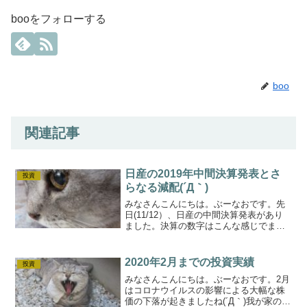
booをフォローする
boo
関連記事
日産の2019年中間決算発表とさ
投資
らなる減配(´Д｀)
みなさんこんにちは。ぶーなおです。先
日(11/12）、日産の中間決算発表があり
ました。決算の数字はこんな感じでまあ
悪いっすね(^-^;項目単位：百万前年同期
比売上高5,003,0759.6％減経常利益
115,64265％減当期利益65,36...
2020年2月までの投資実績
投資
みなさんこんにちは。ぶーなおです。2月
はコロナウイルスの影響による大幅な株
価の下落が起きましたね(´Д｀)我が家の投