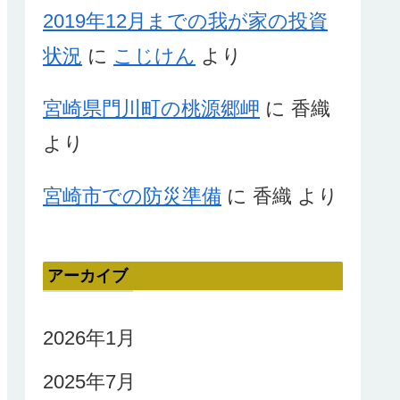
2019年12月までの我が家の投資
状況
に
こじけん
より
宮崎県門川町の桃源郷岬
に
香織
より
宮崎市での防災準備
に
香織
より
アーカイブ
2026年1月
2025年7月