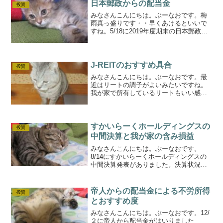
感じになっています（2019年1月比）先月
日本郵政からの配当金
投資
に引...
みなさんこんにちは。ぶーなおです。梅
雨真っ盛りです・・早くあけるといいで
すね。5/18に2019年度期末の日本郵政か
ら配当金が入りました(^^♪しかしなが
ら、2020年度の中間配当は「無し」と残
念な状況です・・決算状況もふまえてま
とめていき...
J-REITのおすすめ具合
投資
みなさんこんにちは。ぶーなおです。最
近はリートの調子がよいみたいですね。
我が家で所有しているリートもいい感じ
になっています。我が家での実績等も含
めて整理してみました。リートとは 簡
単に一般的な投資とは株式等がメジャー
ですが、分散投資の一環と...
すかいらーくホールディングスの
投資
中間決算と我が家の含み損益
みなさんこんにちは。ぶーなおです。
8/14にすかいらーくホールディングスの
中間決算発表がありました。決算状況と
我が家の含み損益状況を整理していきま
す(^^♪すかいらーくは皆さんご存じガス
ト、バーミヤン、ジョナサンなどのファ
帝人からの配当金による不労所得
投資
ミレスチェーンです...
とおすすめ度
みなさんこんにちは。ぶーなおです。12/
２に帝人から配当金がはいりました