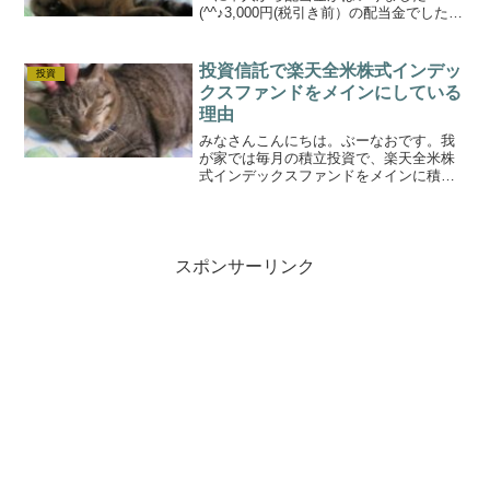
(^^♪3,000円(税引き前）の配当金でした(^-
^;帝人の株価の動き帝人はマテリアル事
業、繊維、ヘルスケアが主な売り上げを
しめる会社です。売り上げに対する営業
投資信託で楽天全米株式インデッ
投資
利益で...
クスファンドをメインにしている
理由
みなさんこんにちは。ぶーなおです。我
が家では毎月の積立投資で、楽天全米株
式インデックスファンドをメインに積み
立てております。いろいろな情報をもと
に、このファンドをメインに積み立てて
いるのですが、いったんその理由を整理
してみたいと思います。現...
スポンサーリンク