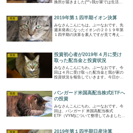
換所が届きました(^^♪我が家では生活用
品等をイオンで購入しており、今回のキ
ャッシュバックが今年2度目になります。
前回のキャッシュバックの記事優待のキ
2019年第１四半期イオン決算
投資
ャッシュバック...
みなさんこんにちは。ぶーなおです。先
週末発表になったイオンの２０１９年第
１四半期の決算を素人ですが見て考えて
みました(^^♪決算内容営業収益は第１四
半期として８年連続で過去最高。しかし
ながら、営業利益は減益。（イオンディ
ライトの子会社カジタ...
投資初心者が2019年４月に受け
投資
取った配当金と投資状況
みなさんこんにちわ。ぶーなおです。今
回は４月に受け取った配当金と我が家の
投資状況を報告していきます。今日から
令和ですね！４月に受け取った配当金今
月はJ-REITからの分配金が多かったで
す。そんなにたくさんの銘柄を所有して
バンガード米国高配当株式ETFへ
投資
いるわけではないので...
の投資
みなさんこんにちわ。ぶーなおです。今
回は、バンガード 米国高配当株式
ETF（VYM)について整理してみましたよ
(^^♪配当をねらった株我が家では、「将
来受け取る年金の足しに株式等の配当を
生活資金の一部にあてる」が最終的な目
2019年第１四半期日産決算
投資