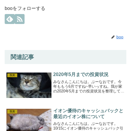
booをフォローする
boo
関連記事
2020年5月までの投資状況
投資
みなさんこんにちは。ぶーなおです。今
年ももう6月ですね~早いっすね。我が家
の2020年5月までの投資状況を整理してい
きます(^-^;投資全体推移投資全体の推移
はこんな感じです。先月比5ポイントの改
善ですね。コロナ・・・緊急事態宣言も
解除され...
イオン優待のキャッシュバックと
投資
最近のイオン株について
みなさんこんにちは。ぶーなおです。
10/15にイオン優待のキャッシュバック引