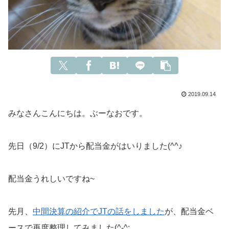
2019.09.14
みなさんこんにちは。ぶーなおです。
先日（9/2）にJTから配当金がはいりました(^^♪
配当金うれしいですね~
先月、
中間決算の紹介でJTの話をしました
が、配当金ベ
ースで再度整理してみました(^-^;