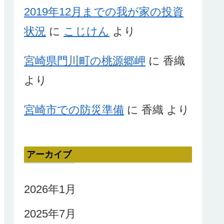
2019年12月までの我が家の投資
状況
に
こじけん
より
宮崎県門川町の桃源郷岬
に
香織
より
宮崎市での防災準備
に
香織
より
アーカイブ
2026年1月
2025年7月