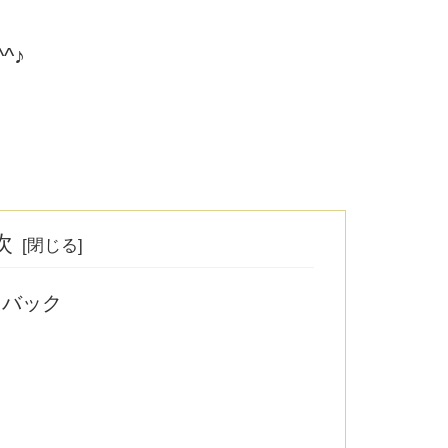
^♪
次
ュバック